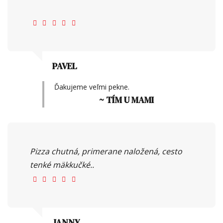
PAVEL
Ďakujeme veľmi pekne.
~ TÍM U MAMI
Pizza chutná, primerane naložená, cesto
tenké mäkkučké..
JANNY