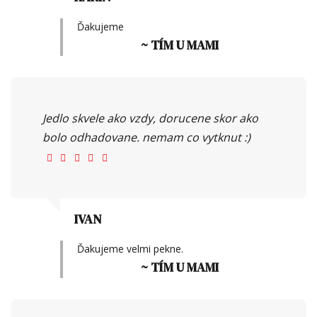
Ďakujeme
~ TÍM U MAMI
Jedlo skvele ako vzdy, dorucene skor ako
bolo odhadovane. nemam co vytknut :)
IVAN
Ďakujeme velmi pekne.
~ TÍM U MAMI